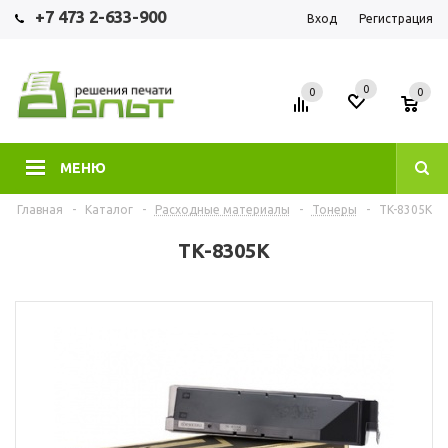
+7 473 2-633-900
Вход
Регистрация
0
0
0
МЕНЮ
Главная
-
Каталог
-
Расходные материалы
-
Тонеры
-
TK-8305K
TK-8305K