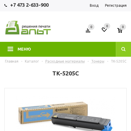
+7 473 2-633-900
Вход
Регистрация
0
0
0
МЕНЮ
Главная
-
Каталог
-
Расходные материалы
-
Тонеры
-
TK-5205C
TK-5205C