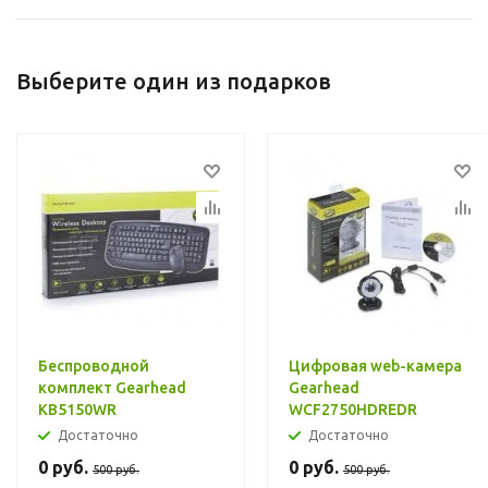
Выберите один из подарков
Беспроводной
Цифровая web-камера
комплект Gearhead
Gearhead
KB5150WR
WCF2750HDREDR
Достаточно
Достаточно
0
руб.
0
руб.
500
руб.
500
руб.