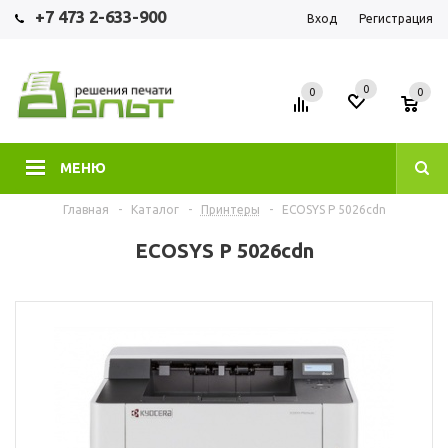
+7 473 2-633-900
Вход
Регистрация
0
0
0
МЕНЮ
Главная
-
Каталог
-
Принтеры
-
ECOSYS P 5026cdn
ECOSYS P 5026cdn