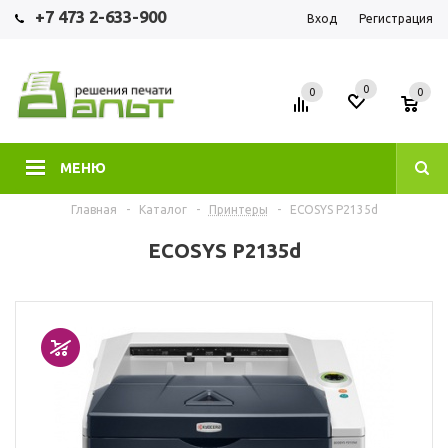
+7 473 2-633-900
Вход
Регистрация
0
0
0
МЕНЮ
Главная
-
Каталог
-
Принтеры
-
ECOSYS P2135d
ECOSYS P2135d