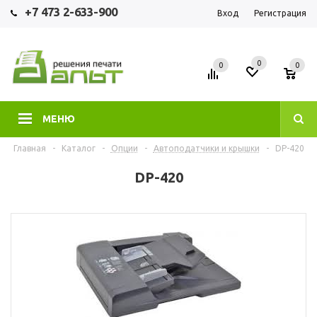
+7 473 2-633-900
Вход
Регистрация
0
0
0
МЕНЮ
Главная
-
Каталог
-
Опции
-
Автоподатчики и крышки
-
DP-420
DP-420