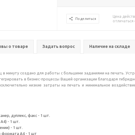
Цена действ
Поделиться
отличаться 
вы о товаре
Задать вопрос
Наличие на складе
 в минуту создано для работы с большими заданиями на печать. Уст
нтегрировать в бизнес-процессы Вашей организации благодаря гибрид
 исключительно низкие затраты на печать и минимальное воздействие
нер, дуплекс, факс - 1 шт.
4) - 1 шт.
нии) - 1 шт.
в формата A4 - 1 шт