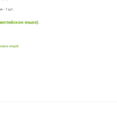
 - 1 шт.
английском языке).
новка опций