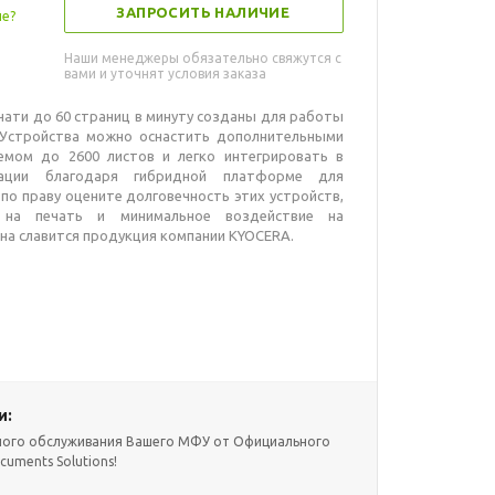
ЗАПРОСИТЬ НАЛИЧИЕ
ле?
Наши менеджеры обязательно свяжутся с
вами и уточнят условия заказа
ти до 60 страниц в минуту созданы для работы
 Устройства можно оснастить дополнительными
емом до 2600 листов и легко интегрировать в
зации благодаря гибридной платформе для
по праву оцените долговечность этих устройств,
 на печать и минимальное воздействие на
вна славится продукция компании KYOCERA.
и:
ного обслуживания Вашего МФУ от Официального
cuments Solutions!