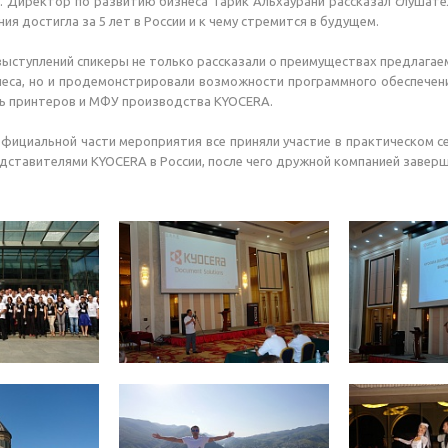
. Директор по развитию бизнеса Тарик Альхаурани рассказал слушат
ния достигла за 5 лет в России и к чему стремится в будущем.
ыступлений спикеры не только рассказали о преимуществах предлага
неса, но и продемонстрировали возможности программного обеспечен
ь принтеров и МФУ производства KYOCERA.
циальной части мероприятия все приняли участие в практическом се
дставителями KYOCERA в России, после чего дружной компанией заверш