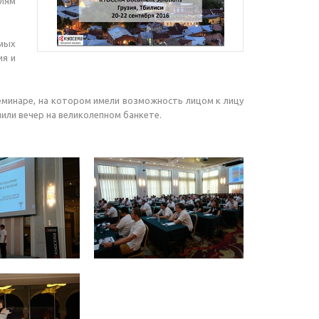
елям
емых
ия и
минаре, на котором имели возможность лицом к лицу
или вечер на великолепном банкете.