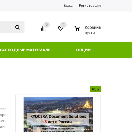
Вход
Регистрация
0
0
0
Корзина
пуста
РАСХОДНЫЕ МАТЕРИАЛЫ
ОПЦИИ
RSS
ятия
rope
cera
один