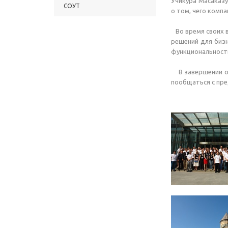
Учикура Масаказу
СОУТ
о том, чего компа
Во время своих в
решений для биз
функциональност
В завершении офи
пообщаться с пре