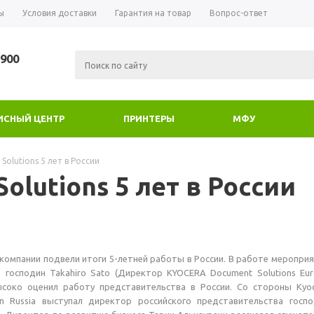
ы
Условия доставки
Гарантия на товар
Вопрос-ответ
-900
ИСНЫЙ ЦЕНТР
ПРИНТЕРЫ
МФУ
Solutions 5 лет в России
olutions 5 лет в России
омпании подвели итоги 5-летней работы в России. В работе меропри
е господин Takahiro Sato (Директор KYOCERA Document Solutions Eu
высоко оценил работу представительства в России. Со стороны Kyo
on Russia выступал директор российского представительства госп