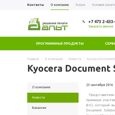
Контакты
О компании
Услуги
Условия оплат
+7 473 2-633
Заказать звонок
ПРОГРАММНЫЕ ПРОДУКТЫ
СЕРВ
Главная
-
О компании
-
Новости
-
Kyocera Document 
Kyocera Document S
23 сентября 2016
О компании
Представители к
Новости
принимал участи
B.V.), который 
Вакансии
Document Soluti