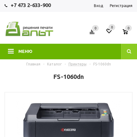
+7 473 2-633-900
Вход
Регистрация
0
0
0
МЕНЮ
Главная
-
Каталог
-
Принтеры
-
FS-1060dn
FS-1060dn