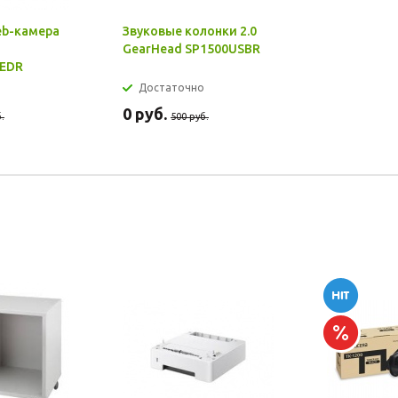
eb-камера
Звуковые колонки 2.0
GearHead SP1500USBR
EDR
Достаточно
0
руб.
.
500
руб.