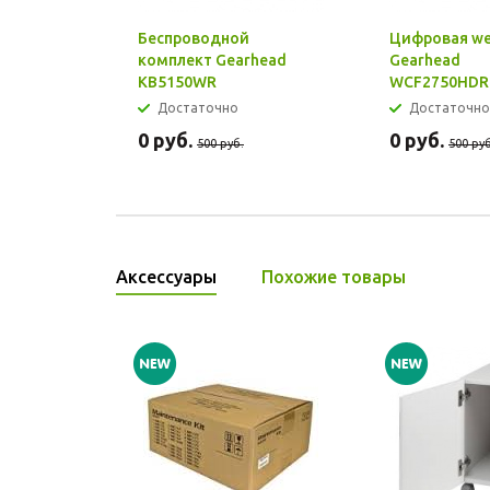
Беспроводной
Цифровая w
комплект Gearhead
Gearhead
KB5150WR
WCF2750HDR
Достаточно
Достаточно
0
руб.
0
руб.
500
руб.
500
руб
Аксессуары
Похожие товары