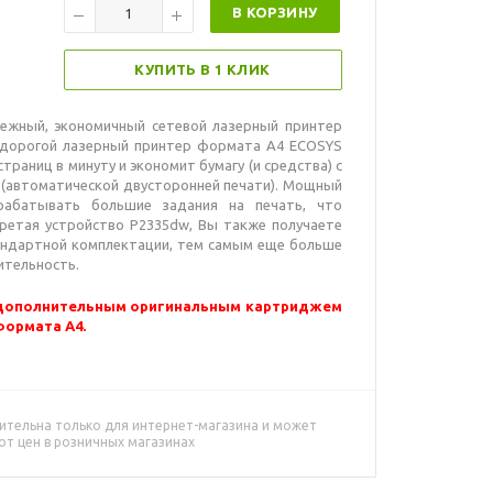
В КОРЗИНУ
КУПИТЬ В 1 КЛИК
ежный, экономичный сетевой лазерный принтер
едорогой лазерный принтер формата A4 ECOSYS
траниц в минуту и экономит бумагу (и средства) с
автоматической двусторонней печати). Мощный
абатывать большие задания на печать, что
ретая устройство P2335dw, Вы также получаете
 стандартной комплектации, тем самым еще больше
ительность.
 дополнительным оригинальным картриджем
формата А4.
ительна только для интернет-магазина и может
от цен в розничных магазинах