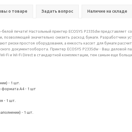
вы о товаре
Задать вопрос
Наличие на складе
белой печати! Настольный принтер ECOSYS P2335dw представляет со
ии, позволяющей значительно снизить расход бумаги. Разработчики у
т риски простоя оборудования, а емкость кассет для бумаги рассчита
сного документооборота. Принтер ECOSYS P2335dw - Ваш деловой п
Wi-Fi и Wi-Fi Direct в стандартной комплектации, тем самым еще боль
ии) - 1 шт.
в формата A4 - 1 шт
 - 1 шт.
аполнении) - 1 шт.