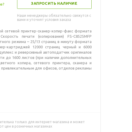
ЗАПРОСИТЬ НАЛИЧИЕ
ле?
Наши менеджеры обязательно свяжутся с
вами и уточнят условия заказа
ой сетевой принтер-сканер-копир-факс формата
Скорость печати (копирования) FS-C8525MFP
етного режима – 25/13 страниц в минуту формата
онер-картриджей 12000 страниц черный и 6000
дуплекс и реверсивный автоподатчик оригиналов
чати до 1600 листов (при наличии дополнительных
ветного копира, сетевого принтера, сканера и
P привлекательным для офисов, отделов рекламы
ительна только для интернет-магазина и может
от цен в розничных магазинах