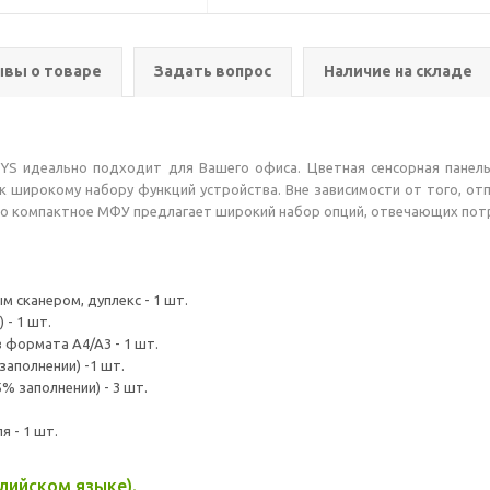
вы о товаре
Задать вопрос
Наличие на складе
S идеально подходит для Вашего офиса. Цветная сенсорная панель 
 широкому набору функций устройства. Вне зависимости от того, от
б, это компактное МФУ предлагает широкий набор опций, отвечающих п
сканером, дуплекс - 1 шт.
- 1 шт.
 формата A4/A3 - 1 шт.
заполнении) -1 шт.
% заполнении) - 3 шт.
 - 1 шт.
лийском языке).