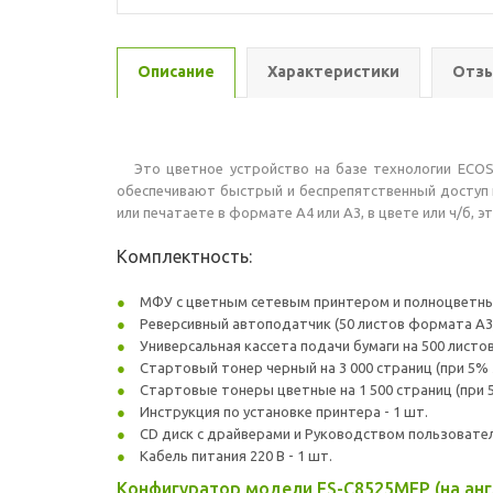
Описание
Характеристики
Отзы
Это цветное устройство на базе технологии ECOSY
обеспечивают быстрый и беспрепятственный доступ к
или печатаете в формате A4 или A3, в цвете или ч/
Комплектность:
МФУ с цветным сетевым принтером и полноцветным 
Реверсивный автоподатчик (50 листов формата А3) 
Универсальная кассета подачи бумаги на 500 листов
Стартовый тонер черный на 3 000 страниц (при 5% 
Стартовые тонеры цветные на 1 500 страниц (при 5
Инструкция по установке принтера - 1 шт.
CD диск с драйверами и Руководством пользователя
Кабель питания 220 В - 1 шт.
Конфигуратор модели FS-C8525MFP (на анг