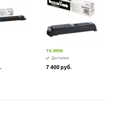
TK-895K
TK-895M
Доступно
Доступ
.
7 400
руб.
6 750
ру