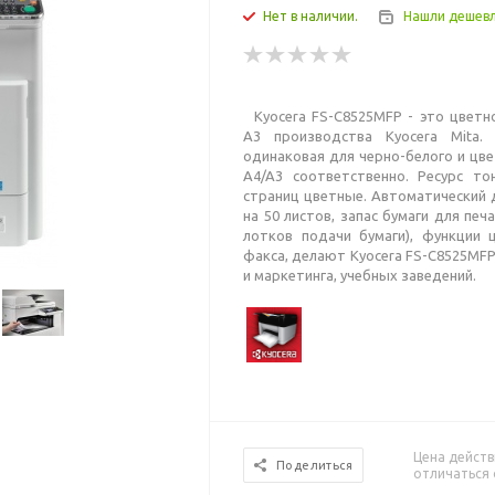
Нет в наличии.
Нашли дешев
Kyocera FS-C8525MFP - это цветн
А3 производства Kyocera Mita. 
одинаковая для черно-белого и цв
A4/A3 соответственно. Ресурс т
страниц цветные. Автоматический 
на 50 листов, запас бумаги для пе
лотков подачи бумаги), функции ц
факса, делают Kyocera FS-C8525MF
и маркетинга, учебных заведений.
Цена действ
Поделиться
отличаться 