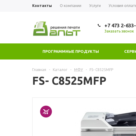
Контакты
О компании
Услуги
Условия оплат
+7 473 2-633
Заказать звонок
ПРОГРАММНЫЕ ПРОДУКТЫ
СЕРВ
Главная
-
Каталог
-
МФУ
-
FS- C8525MFP
FS- C8525MFP