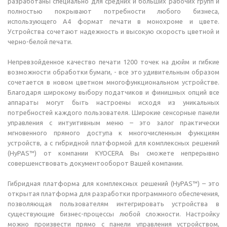
разработаны специально для средних и больших рабочих групп и
полностью покрывают потребности любого бизнеса,
использующего А4 формат печати в монохроме и цвете.
Устройства сочетают надежность и высокую скорость цветной и
черно-белой печати.
Непревзойденное качество печати 1200 точек на дюйм и гибкие
возможности обработки бумаги, - все это удивительным образом
сочетается в новом цветном многофункциональном устройстве.
Благодаря широкому выбору податчиков и финишных опций все
аппараты могут быть настроены исходя из уникальных
потребностей каждого пользователя. Широкие сенсорные панели
управления с интуитивным меню – это залог практически
мгновенного прямого доступа к многочисленным функциям
устройств, а с гибридной платформой для комплексных решений
(HyPAS™) от компании KYOCERA Вы сможете непрерывно
совершенствовать документооборот Вашей компании.
Гибридная платформа для комплексных решений (HyPAS™) – это
открытая платформа для разработки программного обеспечения,
позволяющая пользователям интегрировать устройства в
существующие бизнес-процессы любой сложности. Настройку
можно произвести прямо с панели управления устройством,